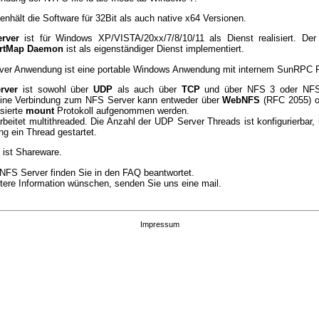
 enhält die Software für 32Bit als auch native x64 Versionen.
rver
ist für Windows XP/VISTA/20xx/7/8/10/11 als Dienst realisiert. Der e
rtMap Daemon
ist als eigenständiger Dienst implementiert.
ver Anwendung ist eine portable Windows Anwendung mit internem SunRPC 
rver
ist sowohl über
UDP
als auch über
TCP
und über NFS 3 oder NFS 
 Eine Verbindung zum NFS Server kann entweder über
WebNFS
(RFC 2055) o
sierte
mount
Protokoll aufgenommen werden.
rbeitet multithreaded. Die Anzahl der UDP Server Threads ist konfigurierbar,
ng ein Thread gestartet.
 ist Shareware.
NFS Server finden Sie in den
FAQ
beantwortet.
itere Information wünschen, senden Sie uns eine mail.
Impressum