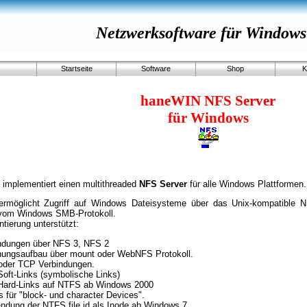
Netzwerksoftware für Windows
Startseite
Software
Shop
K
haneWIN NFS Server
für Windows
 implementiert einen multithreaded
NFS Server
für alle Windows Plattformen.
ermöglicht Zugriff auf Windows Dateisysteme über das Unix-kompatible N
vom Windows SMB-Protokoll.
tierung unterstützt:
ndungen über NFS 3, NFS 2
nungsaufbau über mount oder WebNFS Protokoll.
der TCP Verbindungen.
Soft-Links (symbolische Links)
Hard-Links auf NTFS ab Windows 2000
s für "block- und character Devices".
ndung der NTFS file id als Inode ab Windows 7.