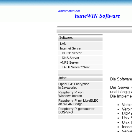
Willkommen bei
haneWIN Software
Software:
LAN
Internet Server
DHCP Server
DNS Server
»
NFS Server
TFTP Server/Client
Infos:
Die Software
OpenPGP Encryption
Der Server 
in Javascript
unabhängig 
Raspberry Pi von
Windows booten
Die Implemen
Raspberry Pi mit LibreELEC
als WLAN Bridge
Verbi
Verbi
Raspberry Pi gesteuerter
DDS-VFO
UDP o
Unix 
Unix 
Inode
Verwe