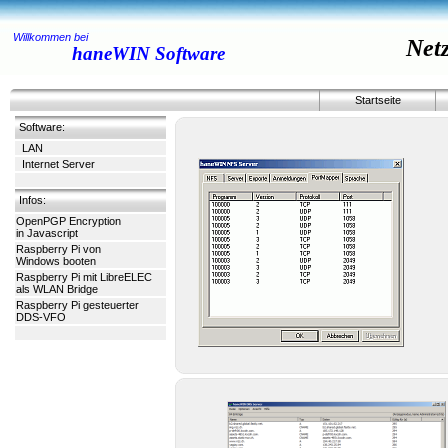
Willkommen bei
Net
haneWIN Software
Startseite
Software:
LAN
Internet Server
Infos:
OpenPGP Encryption
in Javascript
Raspberry Pi von
Windows booten
Raspberry Pi mit LibreELEC
als WLAN Bridge
Raspberry Pi gesteuerter
DDS-VFO